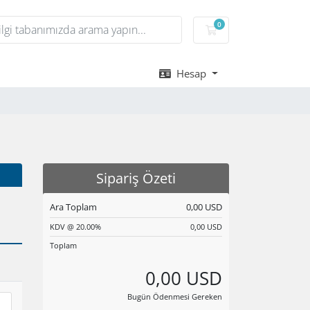
0
Sepet
Hesap
Sipariş Özeti
Ara Toplam
0,00 USD
KDV @ 20.00%
0,00 USD
Toplam
0,00 USD
Bugün Ödenmesi Gereken