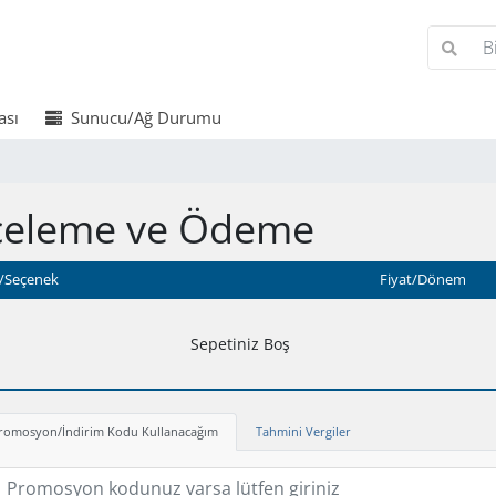
ası
Sunucu/Ağ Durumu
celeme ve Ödeme
/Seçenek
Fiyat/Dönem
Sepetiniz Boş
romosyon/İndirim Kodu Kullanacağım
Tahmini Vergiler